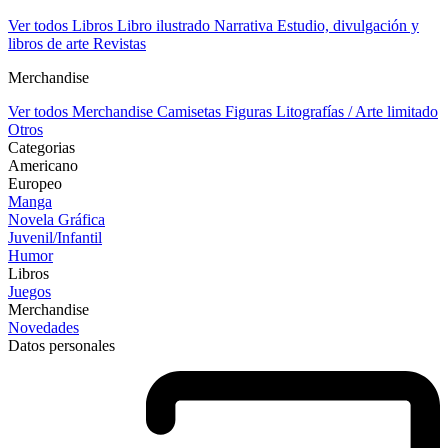
Ver todos Libros
Libro ilustrado
Narrativa
Estudio, divulgación y
libros de arte
Revistas
Merchandise
Ver todos Merchandise
Camisetas
Figuras
Litografías / Arte limitado
Otros
Categorias
Americano
Europeo
Manga
Novela Gráfica
Juvenil/Infantil
Humor
Libros
Juegos
Merchandise
Novedades
Datos personales