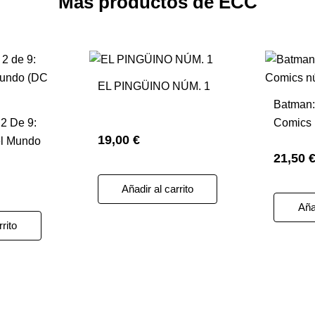
Más productos de ECC
EL PINGÜINO NÚM. 1
Batman:
 2 De 9:
Comics 
19,00 €
el Mundo
21,50 
Añadir al carrito
Añad
rrito