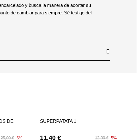
 encarcelado y busca la manera de acortar su
 punto de cambiar para siempre. Sé testigo del
OS DE
SUPERPATATA 1
11,40 €
25,00 €
5%
12,00 €
5%