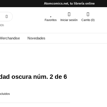
Atomcomics.net, tu librería online
Favoritos
Iniciar sesión
Carrito (0)
30h
Merchandise
Novedades
dad oscura núm. 2 de 6
ncluidos