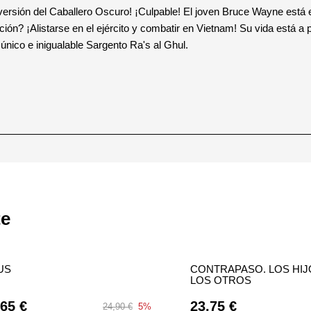
 versión del Caballero Oscuro! ¡Culpable! El joven Bruce Wayne está
ución? ¡Alistarse en el ejército y combatir en Vietnam! Su vida está a
 único e inigualable Sargento Ra's al Ghul.
te
US
CONTRAPASO. LOS HIJ
LOS OTROS
,65 €
23,75 €
24,90 €
5%