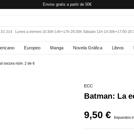
Envios gratis a partir de 50€
 151 214
Lunes a viernes 10:30h-14h+17h-20:30h Sábado 11h-14:30h+17:00-20:
ericano
Europeo
Manga
Novela Gráfica
Libros
d oscura núm. 2 de 6
ECC
Batman: La e
9,50 €
Impuestos i